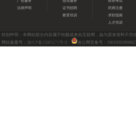
广告服务
猎头服务
医师考试
法律声明
证书招聘
药师注册
教育培训
求职指南
人才培训
特别申明：本网站部分内容属于转载或来自互联网，如与原来资料不符或涉及
网站备案号：
渝ICP备15005271号-8
渝公网安备号：5001050200082