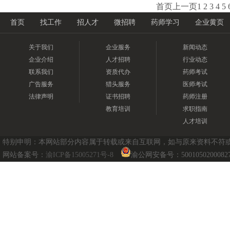
首页
上一页
1
2
3
4
5
首页
找工作
招人才
微招聘
药师学习
企业黄页
关于我们
企业服务
新闻动态
企业介绍
人才招聘
行业动态
联系我们
资质代办
药师考试
广告服务
猎头服务
医师考试
法律声明
证书招聘
药师注册
教育培训
求职指南
人才培训
特别申明：本网站部分内容属于转载或来自互联网，如与原来资料不符或涉及
网站备案号：
渝ICP备15005271号-8
渝公网安备号：5001050200082