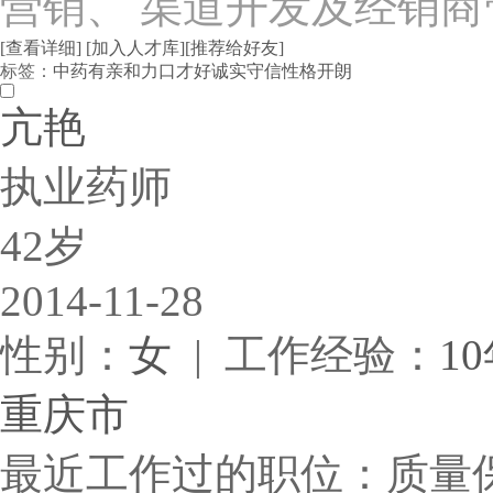
营销、 渠道开发及经销商
[查看详细]
[加入人才库]
[推荐给好友]
标签：
中药
有亲和力
口才好
诚实守信
性格开朗
亢艳
执业药师
42岁
2014-11-28
性别：
女
| 工作经验：
1
重庆市
最近工作过的职位：质量