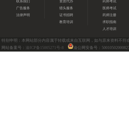
联系我们
资质代办
药师考试
广告服务
猎头服务
医师考试
法律声明
证书招聘
药师注册
教育培训
求职指南
人才培训
特别申明：本网站部分内容属于转载或来自互联网，如与原来资料不符或涉及
网站备案号：
渝ICP备15005271号-8
渝公网安备号：5001050200082