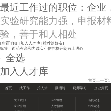
最近工作过的职位：企业
实验研究能力强，申报材
验，善于和人相处
[查看详细]
[加入人才库]
[推荐给好友]
标签：
西药
有亲和力
诚实守信
性格开朗
有上进心
全选
加入人才库
首页
上一页
1
首页
找工作
招人才
微招聘
药师学习
企业黄页
关于我们
企业服务
新闻动态
企业介绍
人才招聘
行业动态