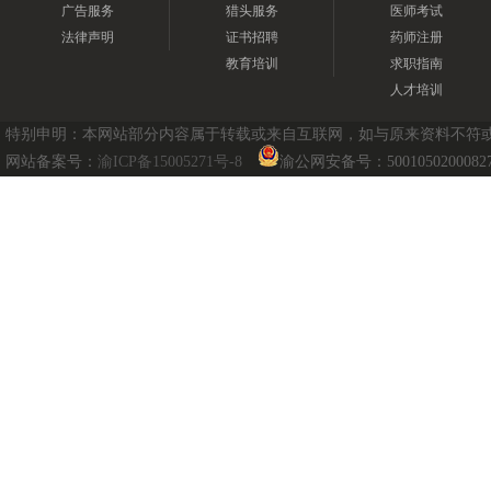
广告服务
猎头服务
医师考试
法律声明
证书招聘
药师注册
教育培训
求职指南
人才培训
特别申明：本网站部分内容属于转载或来自互联网，如与原来资料不符或涉及
网站备案号：
渝ICP备15005271号-8
渝公网安备号：5001050200082