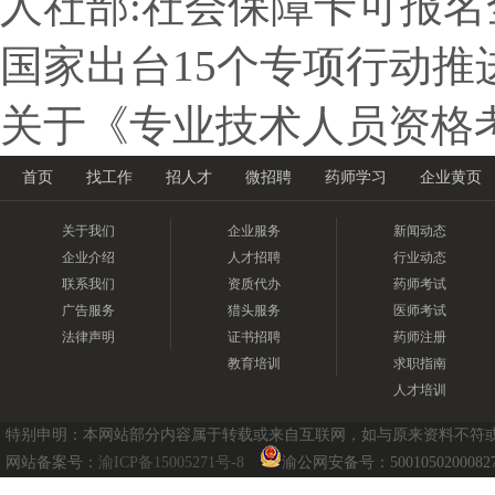
人社部:社会保障卡可报
国家出台15个专项行动推
关于《专业技术人员资格
首页
找工作
招人才
微招聘
药师学习
企业黄页
关于我们
企业服务
新闻动态
企业介绍
人才招聘
行业动态
联系我们
资质代办
药师考试
广告服务
猎头服务
医师考试
法律声明
证书招聘
药师注册
教育培训
求职指南
人才培训
特别申明：本网站部分内容属于转载或来自互联网，如与原来资料不符或涉及
网站备案号：
渝ICP备15005271号-8
渝公网安备号：5001050200082