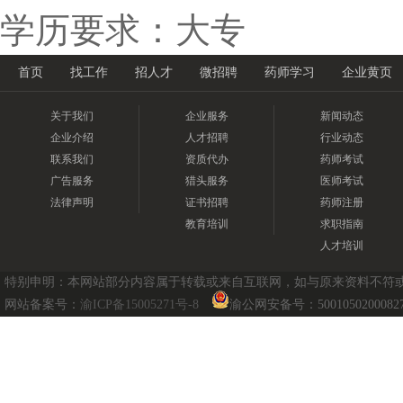
学历要求：大专
首页
找工作
招人才
微招聘
药师学习
企业黄页
关于我们
企业服务
新闻动态
企业介绍
人才招聘
行业动态
联系我们
资质代办
药师考试
广告服务
猎头服务
医师考试
法律声明
证书招聘
药师注册
教育培训
求职指南
人才培训
特别申明：本网站部分内容属于转载或来自互联网，如与原来资料不符或涉及
网站备案号：
渝ICP备15005271号-8
渝公网安备号：5001050200082